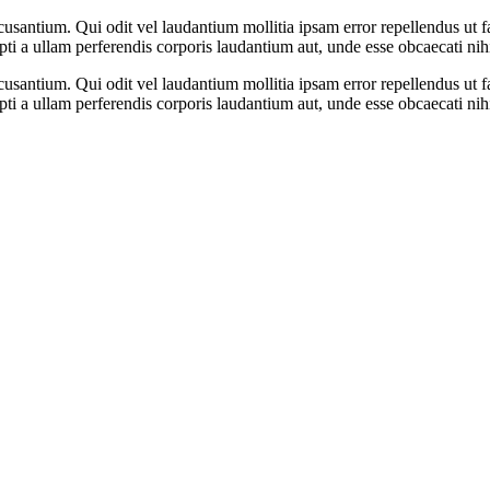
cusantium. Qui odit vel laudantium mollitia ipsam error repellendus ut 
i a ullam perferendis corporis laudantium aut, unde esse obcaecati ni
cusantium. Qui odit vel laudantium mollitia ipsam error repellendus ut 
i a ullam perferendis corporis laudantium aut, unde esse obcaecati ni